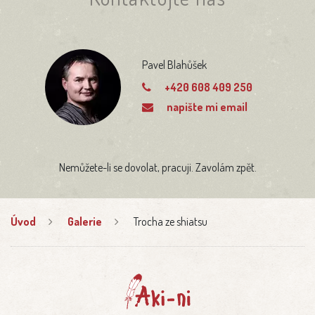
Pavel Blahůšek
+420 608 409 250
napište mi email
Nemůžete-li se dovolat, pracuji. Zavolám zpět.
Úvod
Galerie
Trocha ze shiatsu